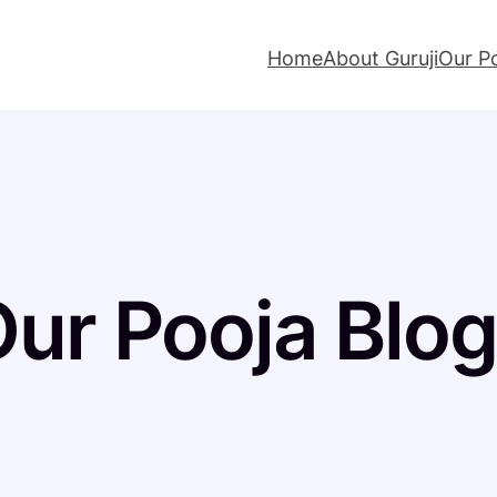
Home
About Guruji
Our P
ur Pooja Blo