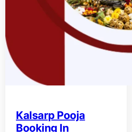
Kalsarp Pooja
Booking In