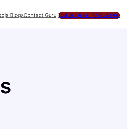
ooja Blogs
Contact Guruji
Call Guruji +91 7774080900
gs