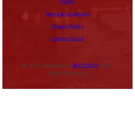
Home
Terms & Conditions
Privacy Policy
Contact Guruji
© 2025. Designed by
BEECODES
. © All
Rights Reserved.