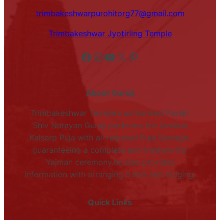
trimbakeshwarpurohitorg77@gmail.com
Trimbakeshwar Jyotirling Temple
Facebook
Instagram
YouTube
X
Pinterest
About Guruji
Trimbakeshwar Temple’s authorized Pandit
Shiv Narayan Guruji performs the famous
Kalsarp Puja with all required Puja Samagri,
guaranteeing a complete and trustworthy
Yajman ceremony.he also provides
information with arranging travel and lodging.
Quick Links