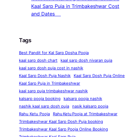
Kaal Sarp Puja in Trimbakeshwar Cost
and Dates
Tags
Best Pandit for Kal Sarp Dosha Pooja
kaal sarp dosh chart
kaal sarp dosh nivaran puja
kaal sarp dosh puja cost in nashik
Kaal Sarp Dosh Puja Nashik
Kaal Sarp Dosh Puja Online
Kaal Sarp Puja in Trimbakeshwar
kaal sarp puja trimbakeshwar nashik
kalsarp pooja booking
kalsarp pooja nashik
nashik kaal sarp dosh puja
nasik kalsarp pooja
Rahu Ketu Pooja
Rahu Ketu Pooja at Trimbakeshwar
Trimbakeshwar Kaal Sarp Dosh Puja booking
Trimbakeshwar Kaal Sarp Pooja Online Booking
Trimbakeshwar Kaal Sarp Puja