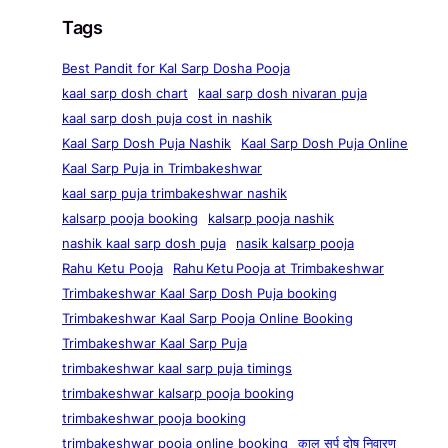
Tags
Best Pandit for Kal Sarp Dosha Pooja
kaal sarp dosh chart
kaal sarp dosh nivaran puja
kaal sarp dosh puja cost in nashik
Kaal Sarp Dosh Puja Nashik
Kaal Sarp Dosh Puja Online
Kaal Sarp Puja in Trimbakeshwar
kaal sarp puja trimbakeshwar nashik
kalsarp pooja booking
kalsarp pooja nashik
nashik kaal sarp dosh puja
nasik kalsarp pooja
Rahu Ketu Pooja
Rahu Ketu Pooja at Trimbakeshwar
Trimbakeshwar Kaal Sarp Dosh Puja booking
Trimbakeshwar Kaal Sarp Pooja Online Booking
Trimbakeshwar Kaal Sarp Puja
trimbakeshwar kaal sarp puja timings
trimbakeshwar kalsarp pooja booking
trimbakeshwar pooja booking
trimbakeshwar pooja online booking
काल सर्प दोष निवारण