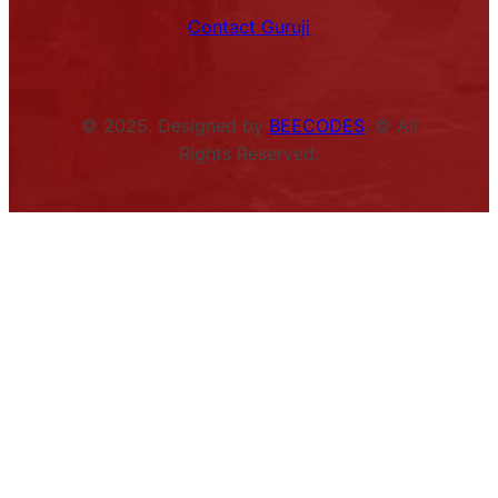
Contact Guruji
© 2025. Designed by
BEECODES
. © All
Rights Reserved.