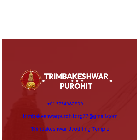
+91 7774080900
trimbakeshwarpurohitorg77@gmail.com
Trimbakeshwar Jyotirling Temple