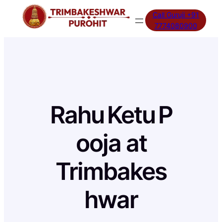
Skip
Call Guruji +91
to
7774080900
content
Rahu Ketu P
ooja at
Trimbakes
hwar