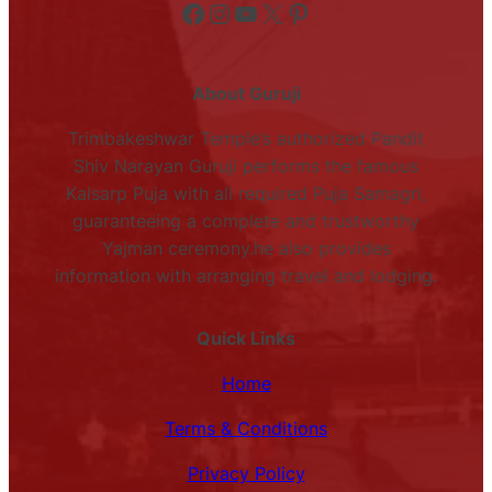
Facebook
Instagram
YouTube
X
Pinterest
About Guruji
Trimbakeshwar Temple’s authorized Pandit
Shiv Narayan Guruji performs the famous
Kalsarp Puja with all required Puja Samagri,
guaranteeing a complete and trustworthy
Yajman ceremony.he also provides
information with arranging travel and lodging.
Quick Links
Home
Terms & Conditions
Privacy Policy