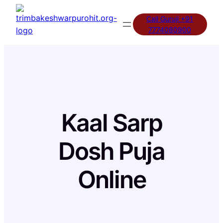
Skip
Call Guruji +91
to
7774080900
content
Kaal Sarp
Dosh Puja
Online