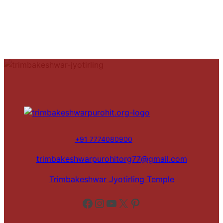
+91 7774080900
trimbakeshwarpurohitorg77@gmail.com
Trimbakeshwar Jyotirling Temple
Facebook
Instagram
YouTube
X
Pinterest