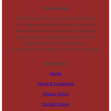
About Guruji
Trimbakeshwar Temple’s authorized Pandit
Shiv Narayan Guruji performs the famous
Kalsarp Puja with all required Puja Samagri,
guaranteeing a complete and trustworthy
Yajman ceremony.he also provides
information with arranging travel and lodging.
Quick Links
Home
Terms & Conditions
Privacy Policy
Contact Guruji