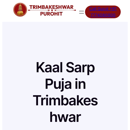
Skip
Call Guruji +91
to
7774080900
content
Kaal Sarp
Puja in
Trimbakes
hwar