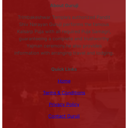
About Guruji
Trimbakeshwar Temple’s authorized Pandit
Shiv Narayan Guruji performs the famous
Kalsarp Puja with all required Puja Samagri,
guaranteeing a complete and trustworthy
Yajman ceremony.he also provides
information with arranging travel and lodging.
Quick Links
Home
Terms & Conditions
Privacy Policy
Contact Guruji