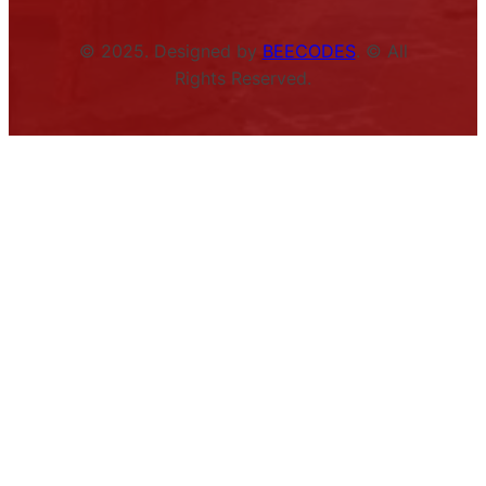
© 2025. Designed by
BEECODES
. © All
Rights Reserved.