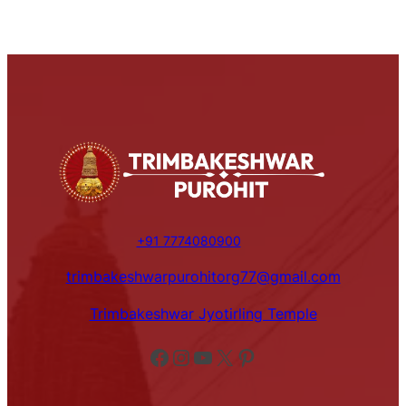
+91 7774080900
trimbakeshwarpurohitorg77@gmail.com
Trimbakeshwar Jyotirling Temple
Facebook
Instagram
YouTube
X
Pinterest