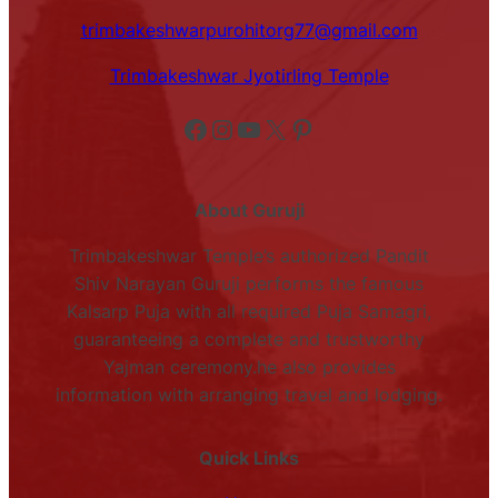
trimbakeshwarpurohitorg77@gmail.com
Trimbakeshwar Jyotirling Temple
Facebook
Instagram
YouTube
X
Pinterest
About Guruji
Trimbakeshwar Temple’s authorized Pandit
Shiv Narayan Guruji performs the famous
Kalsarp Puja with all required Puja Samagri,
guaranteeing a complete and trustworthy
Yajman ceremony.he also provides
information with arranging travel and lodging.
Quick Links