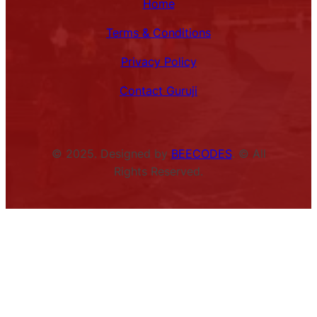
Home
Terms & Conditions
Privacy Policy
Contact Guruji
© 2025. Designed by
BEECODES
. © All
Rights Reserved.