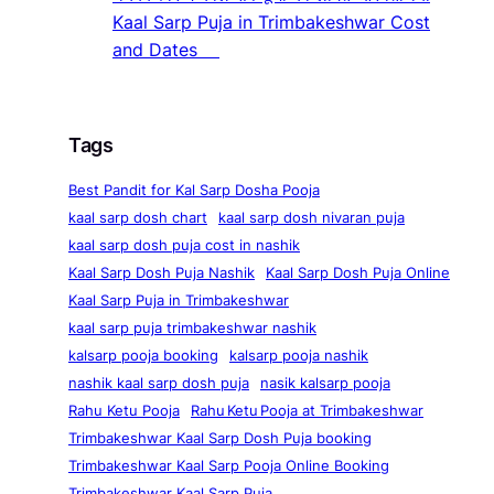
Kaal Sarp Puja in Trimbakeshwar Cost
and Dates
Tags
Best Pandit for Kal Sarp Dosha Pooja
kaal sarp dosh chart
kaal sarp dosh nivaran puja
kaal sarp dosh puja cost in nashik
Kaal Sarp Dosh Puja Nashik
Kaal Sarp Dosh Puja Online
Kaal Sarp Puja in Trimbakeshwar
kaal sarp puja trimbakeshwar nashik
kalsarp pooja booking
kalsarp pooja nashik
nashik kaal sarp dosh puja
nasik kalsarp pooja
Rahu Ketu Pooja
Rahu Ketu Pooja at Trimbakeshwar
Trimbakeshwar Kaal Sarp Dosh Puja booking
Trimbakeshwar Kaal Sarp Pooja Online Booking
Trimbakeshwar Kaal Sarp Puja