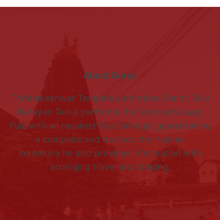
About Guruji
Trimbakeshwar Temple’s authorized Pandit Shiv
Narayan Guruji performs the famous Kalsarp
Puja with all required Puja Samagri, guaranteeing
a complete and trustworthy Yajman
ceremony.he also provides information with
arranging travel and lodging.