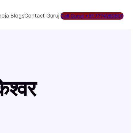
ooja Blogs
Contact Guruji
Call Guruji +91 7774080900
केश्वर