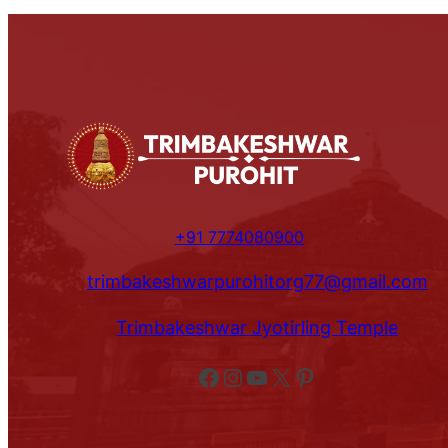
+91 7774080900
trimbakeshwarpurohitorg77@gmail.com
Trimbakeshwar Jyotirling Temple
Facebook
Instagram
YouTube
X
Pinterest