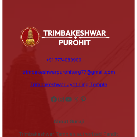
+91 7774080900
trimbakeshwarpurohitorg77@gmail.com
Trimbakeshwar Jyotirling Temple
Facebook
Instagram
YouTube
X
Pinterest
About Guruji
Trimbakeshwar Temple’s authorized Pandit