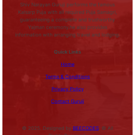
Shiv Narayan Guruji performs the famous
Kalsarp Puja with all required Puja Samagri,
guaranteeing a complete and trustworthy
Yajman ceremony.he also provides
information with arranging travel and lodging.
Quick Links
Home
Terms & Conditions
Privacy Policy
Contact Guruji
© 2025. Designed by
BEECODES
. © All