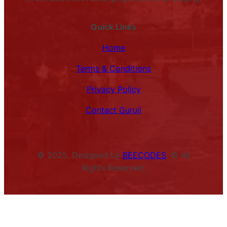
Quick Links
Home
Terms & Conditions
Privacy Policy
Contact Guruji
© 2025. Designed by
BEECODES
. © All
Rights Reserved.