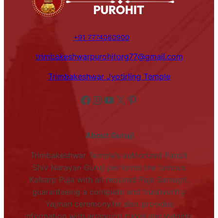
+91 7774080900
trimbakeshwarpurohitorg77@gmail.com
Trimbakeshwar Jyotirling Temple
Facebook
Instagram
YouTube
X
Pinterest
About Guruji
Trimbakeshwar Temple’s authorized Pandit
Shiv Narayan Guruji performs the famous
Kalsarp Puja with all required Puja Samagri,
guaranteeing a complete and trustworthy
Yajman ceremony.he also provides
information with arranging travel and lodging.