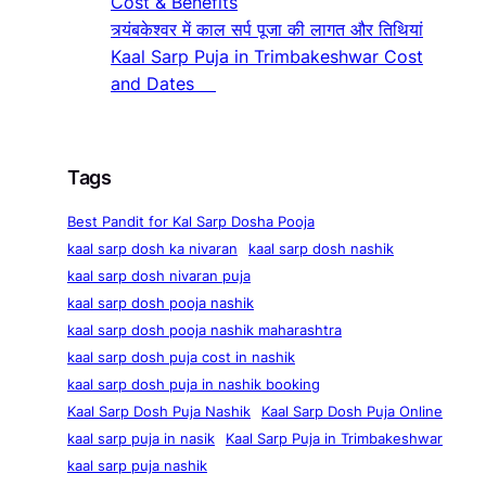
Cost & Benefits
त्र्यंबकेश्वर में काल सर्प पूजा की लागत और तिथियां
Kaal Sarp Puja in Trimbakeshwar Cost
and Dates
Tags
Best Pandit for Kal Sarp Dosha Pooja
kaal sarp dosh ka nivaran
kaal sarp dosh nashik
kaal sarp dosh nivaran puja
kaal sarp dosh pooja nashik
kaal sarp dosh pooja nashik maharashtra
kaal sarp dosh puja cost in nashik
kaal sarp dosh puja in nashik booking
Kaal Sarp Dosh Puja Nashik
Kaal Sarp Dosh Puja Online
kaal sarp puja in nasik
Kaal Sarp Puja in Trimbakeshwar
kaal sarp puja nashik