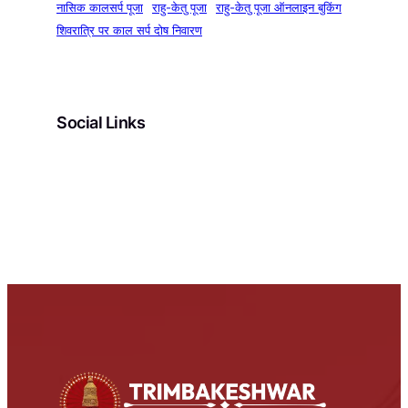
नासिक कालसर्प पूजा
राहु-केतु पूजा
राहु-केतु पूजा ऑनलाइन बुकिंग
शिवरात्रि पर काल सर्प दोष निवारण
Social Links
Facebook
Instagram
YouTube
Pinterest
X