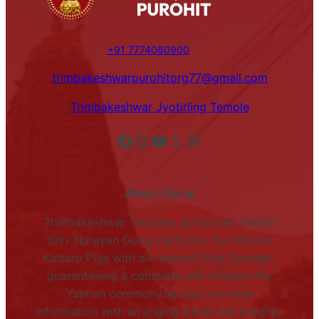
+91 7774080900
trimbakeshwarpurohitorg77@gmail.com
Trimbakeshwar Jyotirling Temple
Facebook
Instagram
YouTube
X
Pinterest
About Guruji
Trimbakeshwar Temple’s authorized Pandit
Shiv Narayan Guruji performs the famous
Kalsarp Puja with all required Puja Samagri,
guaranteeing a complete and trustworthy
Yajman ceremony.he also provides
information with arranging travel and lodging.