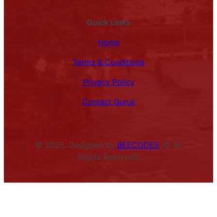
Quick Links
Home
Terms & Conditions
Privacy Policy
Contact Guruji
© 2025. Designed by
BEECODES
. © All
Rights Reserved.