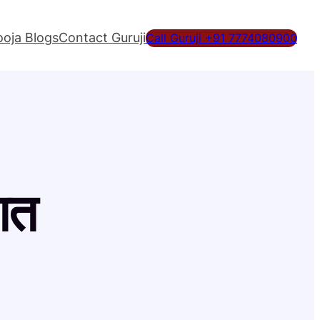
ooja Blogs
Contact Guruji
Call Guruji +91 7774080900
ागत