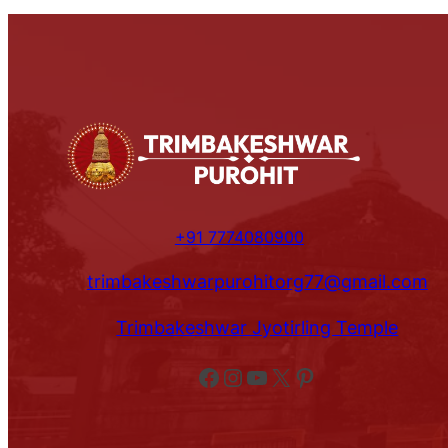
+91 7774080900
trimbakeshwarpurohitorg77@gmail.com
Trimbakeshwar Jyotirling Temple
Facebook
Instagram
YouTube
X
Pinterest