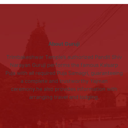
About Guruji
Trimbakeshwar Temple’s authorized Pandit Shiv
Narayan Guruji performs the famous Kalsarp
Puja with all required Puja Samagri, guaranteeing
a complete and trustworthy Yajman
ceremony.he also provides information with
arranging travel and lodging.